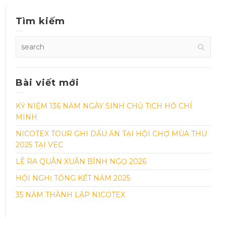
Tìm kiếm
Bài viết mới
KỶ NIỆM 136 NĂM NGÀY SINH CHỦ TỊCH HỒ CHÍ
MINH
NICOTEX TOUR GHI DẤU ẤN TẠI HỘI CHỢ MÙA THU
2025 TẠI VEC
LỄ RA QUÂN XUÂN BÍNH NGỌ 2026
HỘI NGHỊ TỔNG KẾT NĂM 2025
35 NĂM THÀNH LẬP NICOTEX