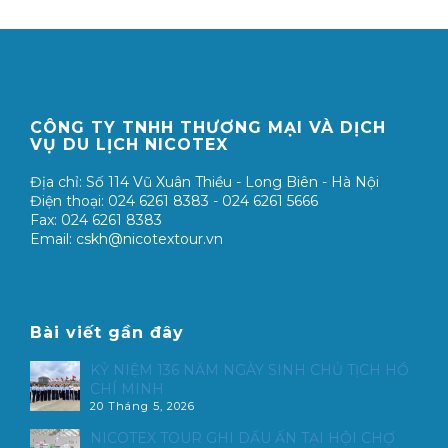
CÔNG TY TNHH THƯƠNG MẠI VÀ DỊCH
VỤ DU LỊCH NICOTEX
Địa chỉ: Số 114 Vũ Xuân Thiều - Long Biên - Hà Nội
Điện thoại: 024 6261 8383 - 024 6261 5666
Fax: 024 6261 8383
Email: cskh@nicotextour.vn
Bài viết gần đây
KỶ NIỆM 136 NĂM NGÀY SINH CHỦ TỊCH HỒ
CHÍ MINH
20 Tháng 5, 2026
NICOTEX TOUR GHI DẤU ẤN TẠI HỘI CHỢ