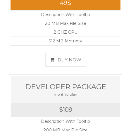
49$
Description With Tooltip
20 MB Max File Size
2 GHZ CPU
512 MB Memory
BUY NOW
DEVELOPER PACKAGE
monthly plan
$109
Description With Tooltip
200 MB Max File Size