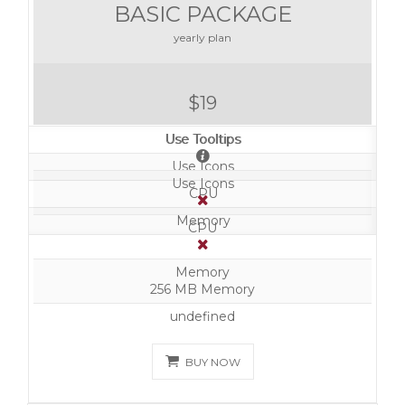
BASIC PACKAGE
yearly plan
$19
Use Tooltips
Use Tooltips
Use Icons
Use Icons
CPU
Memory
CPU
Memory
256 MB Memory
undefined
BUY NOW