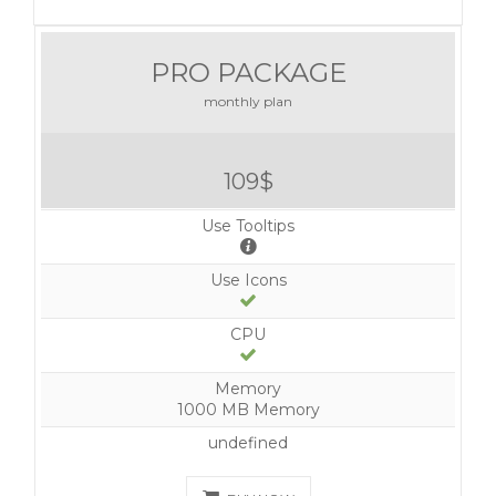
PRO PACKAGE
monthly plan
109$
Use Tooltips
Use Icons
CPU
Memory
1000 MB Memory
undefined