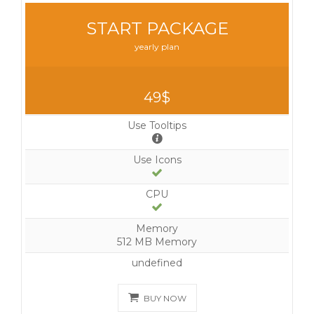
START PACKAGE
yearly plan
49$
Use Tooltips
Use Icons
CPU
Memory
512 MB Memory
undefined
BUY NOW