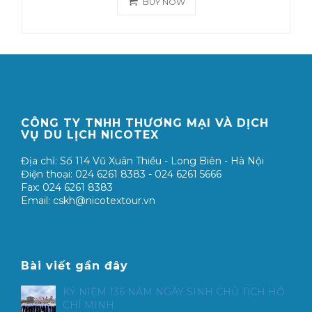
BUY NOW
CÔNG TY TNHH THƯƠNG MẠI VÀ DỊCH
VỤ DU LỊCH NICOTEX
Địa chỉ: Số 114 Vũ Xuân Thiều - Long Biên - Hà Nội
Điện thoại: 024 6261 8383 - 024 6261 5666
Fax: 024 6261 8383
Email: cskh@nicotextour.vn
Bài viết gần đây
KỶ NIỆM 136 NĂM NGÀY SINH CHỦ TỊCH HỒ
CHÍ MINH