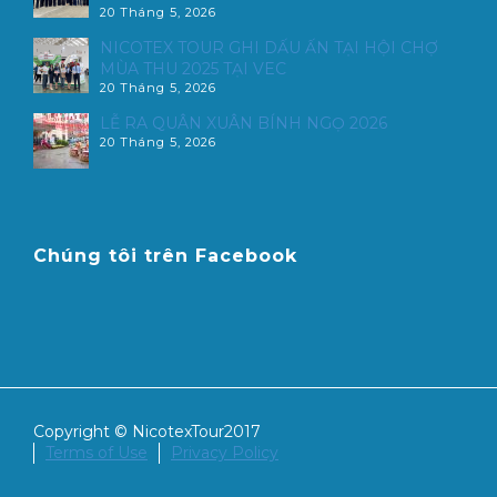
20 Tháng 5, 2026
NICOTEX TOUR GHI DẤU ẤN TẠI HỘI CHỢ
MÙA THU 2025 TẠI VEC
20 Tháng 5, 2026
LỄ RA QUÂN XUÂN BÍNH NGỌ 2026
20 Tháng 5, 2026
Chúng tôi trên Facebook
Copyright © NicotexTour2017
Terms of Use
Privacy Policy