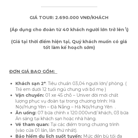
…………………………………………………….
GIÁ TOUR: 2.690.000 VNĐ/KHÁCH
(Áp dụng cho đoàn từ 40 khách người lớn trở lên \)
(Giá tại thời điểm hiện tại, Quý khách muốn có giá
tốt làm kế hoạch sớm)
ĐƠN GIÁ BAO GỒM:
Khách sạn 2*
: Tiêu chuẩn 03,04 người lớn/ phòng. (
Trẻ em dưới 12 tuổi ngủ chung với bố mẹ )
Vận chuyển:
01 xe 45 chỗ – Univer đời mới chất
lượng phục vụ đoàn tại trong chương trình: Hà
Nội/Hưng Yên – Đà Nẵng – Hà Nội/Hưng Yên .
Ăn uống:
07 bữa chính x 120.000vnđ/ khách, 03 bữa
Ăn sáng tại khách sạn hoặc nhà hàng.
Vé tham quan:
Tại các điểm trong chương trình
(vào cửa 01 lần, lần thứ nhất).
Bảo hiểm du lịch suốt tuyến:
Mức đền bù tối đa