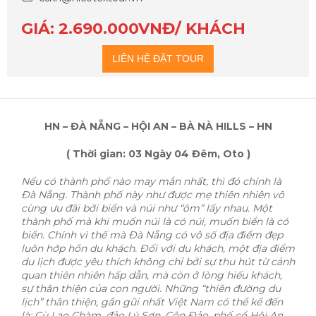
GIÁ: 2.690.000VNĐ/ KHÁCH
LIÊN HỆ ĐẶT TOUR
HN – ĐÀ NẴNG – HỘI AN – BÀ NÀ HILLS – HN
( Thời gian: 03 Ngày 04 Đêm, Oto )
Nếu có thành phố nào may mắn nhất, thì đó chính là
Đà Nẵng. Thành phố này như được mẹ thiên nhiên vô
cùng ưu đãi bởi biển và núi như “ôm” lấy nhau. Một
thành phố mà khi muốn núi là có núi, muốn biển là có
biển. Chính vì thế mà Đà Nẵng có vô số địa điểm đẹp
luôn hớp hồn du khách.
Đối với du khách, một địa điểm
du lịch được yêu thích không chỉ bởi sự thu hút từ cảnh
quan thiên nhiên hấp dẫn, mà còn ở lòng hiếu khách,
sự thân thiện của con người. Những “thiên đường du
lịch” thân thiện, gần gũi nhất Việt Nam có thể kể đến
là: Cù Lao Chàm, đảo Lý Sơn, Côn Đảo, phố cổ Hội An,