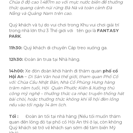
Chúa ở độ cao 1.487m so với mực nước biển để thưởng
thức quang cảnh núi rừng Bà Nà và toàn cảnh Đà
Nẵng và Quảng Nam trên cao.
Quý khách và tự do vui chơi trong Khu vui chơi giải trí
trong nhà lớn thứ 3 Thế giới với tên gọi là
FANTASY
PARK
.
11h30:
Quý khách di chuyển Cáp treo xuống ga.
12h30:
Đoàn ăn trưa tại Nhà hàng.
14h00:
Xe đón đoàn khởi hành đi thăm quan
phố cổ
Hội An
–
Di Sản Văn hoá thế giới, tham
quan Phố Cổ
với: Chùa Cầu Nhật Bản, Nhà Cổ Phùng Hưng hàng
trăm năm tuổi, Hội Quán Phước Kiến & Xưởng thủ
công mỹ nghệ – thưởng thức ca nhạc truyền thống hát
bài chòi, hoặc thưởng thức không khí lễ hội đèn lồng
nếu vào tối ngày 14 âm lịch.
Tối :
Đoàn ăn tối tại nhà hàng (Nếu tối muốn thăm
quan đền lồng đỏ tại phố cổ Hội An thì ở lại, còn không
Quý khách sẽ trở về khách sạn sớm để tăm biển Mỹ