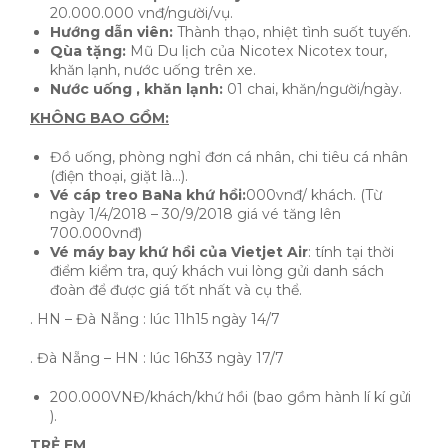
20.000.000 vnđ/người/vụ.
Hướng dẫn viên:
Thành thạo, nhiệt tình suốt tuyến.
Qùa tặng:
Mũ Du lịch của Nicotex Nicotex tour,
khăn lạnh, nước uống trên xe.
Nước uống , khăn lạnh:
01 chai, khăn/người/ngày.
KHÔNG BAO GỒM:
Đồ uống, phòng nghỉ đơn cá nhân, chi tiêu cá nhân
(điện thoại, giặt là…).
Vé cáp treo BaNa khứ hồi:
000vnđ/ khách. (Từ
ngày 1/4/2018 – 30/9/2018 giá vé tăng lên
700.000vnđ)
Vé máy bay khứ hồi của Vietjet Air
: tính tại thời
điểm kiểm tra, quý khách vui lòng gửi danh sách
đoàn để được giá tốt nhất và cụ thể.
. HN – Đà Nẵng : lúc 11h15 ngày 14/7
. Đà Nẵng – HN : lúc 16h33 ngày 17/7
200.000VNĐ/khách/khứ hồi (bao gồm hành lí kí gửi
).
TRẺ EM