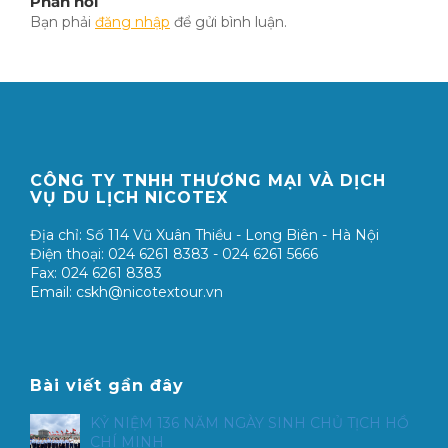
Phản hồi
Bạn phải
đăng nhập
để gửi bình luận.
CÔNG TY TNHH THƯƠNG MẠI VÀ DỊCH
VỤ DU LỊCH NICOTEX
Địa chỉ: Số 114 Vũ Xuân Thiều - Long Biên - Hà Nội
Điện thoại: 024 6261 8383 - 024 6261 5666
Fax: 024 6261 8383
Email: cskh@nicotextour.vn
Bài viết gần đây
KỶ NIỆM 136 NĂM NGÀY SINH CHỦ TỊCH HỒ
CHÍ MINH