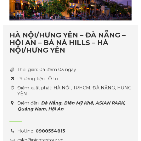
HÀ NỘI/HƯNG YÊN – ĐÀ NẴNG –
HỘI AN – BÀ NÀ HILLS – HÀ
NỘI/HƯNG YÊN
Thời gian: 04 đêm 03 ngày
Phương tiện: Ô tô
Điểm xuất phát: HÀ NỘI, TPHCM, ĐÀ NẴNG, HƯNG
YÊN
Điểm đến:
Đà Nẵng, Biển Mỹ Khê, ASIAN PARK,
Quảng Nam, Hội An
Hotline:
0988554815
cskh@nicotextour.vn