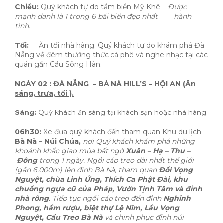
Chiều:
Quý khách tự do tắm biển Mỹ Khê –
Được
mạnh danh là 1 trong 6 bãi biển đẹp nhất hành
tinh.
Tối:
Ăn tối nhà hàng. Quý khách tự do khám phá Đà
Nẵng về đêm thưởng thức cà phê và nghe nhạc tại các
quán gần Cầu Sông Hàn.
NGÀY 02 : ĐÀ NẴNG – BÀ NÀ HILL’S – HỘI AN (Ăn
sáng, trưa, tối ).
Sáng:
Quý khách ăn sáng tại khách sạn hoặc nhà hàng.
06h30:
Xe đưa quý khách đến tham quan Khu du lịch
Bà Nà – Núi Chúa,
nơi Quý khách khám phá những
khoảnh khắc giao mùa bất ngờ
Xuân – Hạ – Thu –
Đông
trong 1 ngày. Ngồi cáp treo dài nhất thế giới
(gần 6.000m) lên đỉnh Bà Nà, tham quan
Đồi Vọng
Nguyệt, chùa Linh Ứng, Thích Ca Phật Đài, khu
chuồng ngựa cũ của Pháp, Vườn Tịnh Tâm và đỉnh
nhà rông
. Tiếp tục ngồi cáp treo đến đỉnh
Nghinh
Phong, hầm rượu, biệt thự Lệ Nim, Lầu Vọng
Nguyệt, Cầu Treo Bà Nà
và chinh phục đỉnh núi