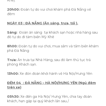
Khê).
20h00:
Đoàn tự do vui chơi khám phá Đà Nẵng về
đêm
NGÀY 03 : ĐÀ NẴNG (Ăn sáng, trưa, tối ).
Sáng:
Đoàn ăn sáng tại khách sạn hoặc nhà hàng sau
đó tự do đi tăm biển Mỹ Khê
8h00:
Đoàn tự do vui chơi, mua sắm và tắm biển khám
phá Đà Nẵng
Trưa:
Ăn trưa tại Nhà Hàng, sau đó làm thủ tục trả
phòng Khách sạn.
13h00:
Xe đón đoàn khởi hành về Hà Nội/Hưng Yên
ĐÊM 04 : ĐÀ NẴNG – HÀ NỘI/HƯNG YÊN (Ngủ đêm
trên xe)
05h30:
Xe đến ga Hà Nội/ Hưng Yên, chia tay đoàn
khách, hẹn gặp lại quý khách lần sau./