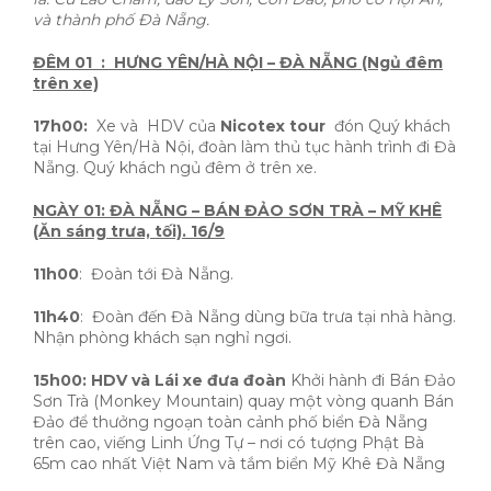
và thành phố Đà Nẵng.
ĐÊM 01 : HƯNG YÊN/HÀ NỘI – ĐÀ NẴNG (Ngủ đêm
trên xe)
17h00:
Xe và HDV của
Nicotex tour
đón Quý khách
tại Hưng Yên/Hà Nội, đoàn làm thủ tục hành trình đi Đà
Nẵng. Quý khách ngủ đêm ở trên xe.
NGÀY 01: ĐÀ NẴNG – BÁN ĐẢO SƠN TRÀ – MỸ KHÊ
(Ăn sáng trưa, tối). 16/9
11h00
: Đoàn tới Đà Nẵng.
11h40
: Đoàn đến Đà Nẵng dùng bữa trưa tại nhà hàng.
Nhận phòng khách sạn nghỉ ngơi.
15h00:
HDV và Lái xe đưa đoàn
Khởi hành đi Bán Đảo
Sơn Trà (Monkey Mountain) quay một vòng quanh Bán
Đảo để thưởng ngoạn toàn cảnh phố biển Đà Nẵng
trên cao, viếng Linh Ứng Tự – nơi có tượng Phật Bà
65m cao nhất Việt Nam và tắm biển Mỹ Khê Đà Nẵng