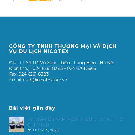
CÔNG TY TNHH THƯƠNG MẠI VÀ DỊCH
VỤ DU LỊCH NICOTEX
Địa chỉ: Số 114 Vũ Xuân Thiều - Long Biên - Hà Nội
Điện thoại: 024 6261 8383 - 024 6261 5666
Fax: 024 6261 8383
Email: cskh@nicotextour.vn
Bài viết gần đây
KỶ NIỆM 136 NĂM NGÀY SINH CHỦ TỊCH HỒ
CHÍ MINH
20 Tháng 5, 2026