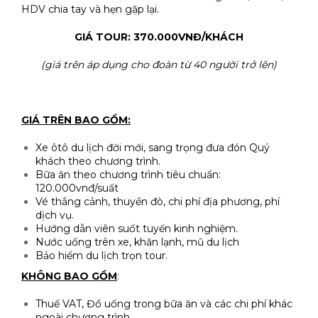
HDV chia tay và hẹn gặp lại.
GIÁ TOUR: 3
70
.000VNĐ/KHÁCH
(giá trên áp dụng cho đoàn từ
40
người trở lên)
GIÁ TRÊN BAO GỒM:
Xe ôtô du lịch đời mới, sang trọng đưa đón Quý
khách theo chương trình.
Bữa ăn theo chương trình tiêu chuẩn:
120.000vnđ/suất
Vé thắng cảnh, thuyền đò, chi phí địa phương, phí
dịch vụ.
Hướng dẫn viên suốt tuyến kinh nghiệm.
Nước uống trên xe, khăn lạnh, mũ du lịch
Bảo hiểm du lịch trọn tour.
KHÔNG BAO GỒM
:
Thuế VAT, Đồ uống trong bữa ăn và các chi phí khác
ngoài chương trình.