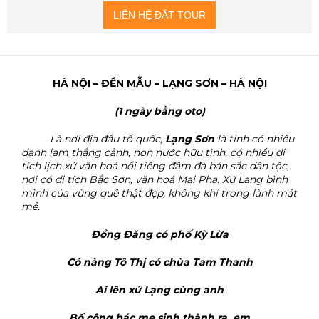
LIÊN HỆ ĐẶT TOUR
HÀ NỘI – ĐỀN MẪU – LẠNG SƠN – HÀ NỘI
(1 ngày bằng oto)
Là nơi địa đầu tổ quốc,
Lạng Sơn
là tỉnh có nhiều
danh lam thắng cảnh, non nước hữu tình, có nhiều di
tích lịch xử văn hoá nổi tiếng đậm đà bản sắc dân tộc,
nơi có di tích Bắc Sơn, văn hoá Mai Pha. Xứ Lạng bình
mình của vùng quê thật đẹp, không khí trong lành mát
mẻ.
Đồng Đăng có phố Kỳ Lừa
Có nàng Tô Thị có chùa Tam Thanh
Ai lên xứ Lạng cùng anh
Bố công bác mẹ sinh thành ra em