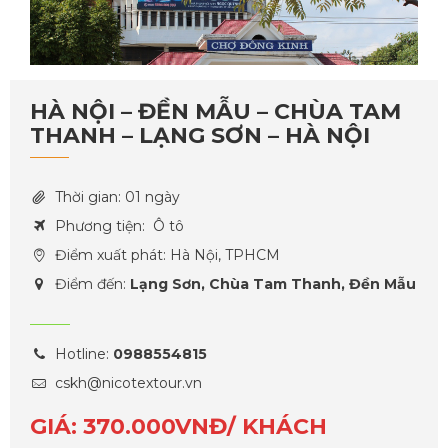
HÀ NỘI – ĐỀN MẪU – CHÙA TAM
THANH – LẠNG SƠN – HÀ NỘI
Thời gian: 01 ngày
Phương tiện: Ô tô
Điểm xuất phát: Hà Nội, TPHCM
Điểm đến:
Lạng Sơn, Chùa Tam Thanh, Đền Mẫu
Hotline:
0988554815
cskh@nicotextour.vn
GIÁ: 370.000VNĐ/ KHÁCH