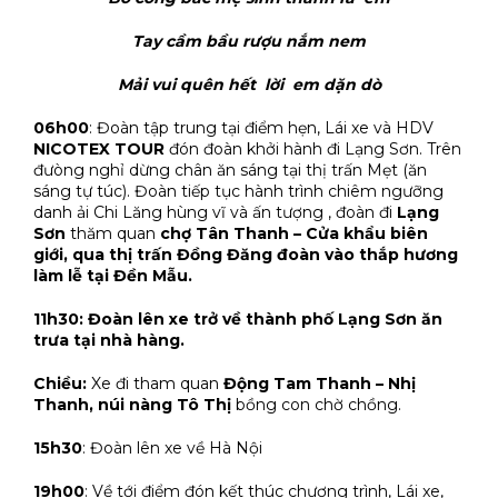
Tay cầm bầu rượu nắm nem
Mải vui quên hết lời em dặn dò
06h00
: Đoàn tập trung tại điểm hẹn, Lái xe và HDV
NICOTEX TOUR
đón đoàn khởi hành đi Lạng Sơn. Trên
đưòng nghỉ dừng chân ăn sáng tại thị trấn Mẹt (ăn
sáng tự túc). Đoàn tiếp tục hành trình chiêm ngưỡng
danh ải Chi Lăng hùng vĩ và ấn tượng , đoàn đi
Lạng
Sơn
thăm quan
chợ Tân Thanh – Cửa khẩu biên
giới, qua thị trấn Đồng Đăng đoàn vào thắp hương
làm lễ tại Đền Mẫu.
11h30: Đoàn lên xe trở về thành phố Lạng Sơn ăn
trưa tại nhà hàng.
Chiều:
Xe đi tham quan
Động Tam Thanh – Nhị
Thanh, núi nàng Tô Thị
bồng con chờ chồng.
15h30
: Đoàn lên xe về Hà Nội
19h00
: Về tới điểm đón kết thúc chương trình, Lái xe,