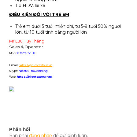
Típ HDV, lái xe
ĐIỀU KIỆN ĐỐI VỚI TRẺ EM
Trẻ em dưới 5 tuổi miễn phí, từ 5-9 tuổi 50% người
lớn, từ 10 tuổi tính bằng người lớn
Mr Lưu Huy Thắng
Sales & Operator
Mobi:
0972 77 53 88
Email:
S
ales_6@nicotextour.vn
Skype:
Nicotex_travelthang
Web:
https://nicotextour.vn/
Phản hồi
Bạn phải
đăng nhập
để gửi bình luận.