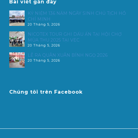
Bài viết gần đây
KỶ NIỆM 136 NĂM NGÀY SINH CHỦ TỊCH HỒ
CHÍ MINH
20 Tháng 5, 2026
NICOTEX TOUR GHI DẤU ẤN TẠI HỘI CHỢ
MÙA THU 2025 TẠI VEC
20 Tháng 5, 2026
LỄ RA QUÂN XUÂN BÍNH NGỌ 2026
20 Tháng 5, 2026
Chúng tôi trên Facebook