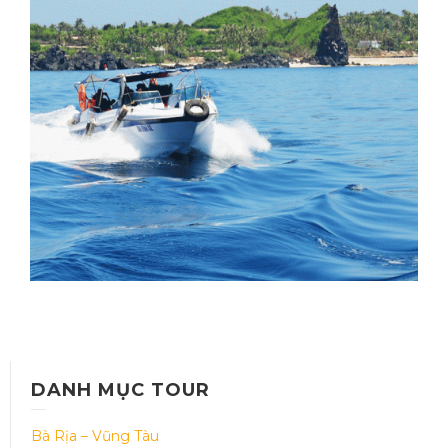
LÝ SƠN – BÌNH ĐỊNH –PHÚ
YÊN– HÀ NỘI
Thời gian: 05 Ngày 04 đêm
DANH MỤC TOUR
Bà Rịa – Vũng Tàu