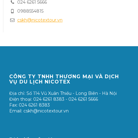
024 6261 5666
0988554815
cskh@nicotextour.vn
CÔNG TY TNHH THƯƠNG MẠI VÀ DỊCH
VỤ DU LỊCH NICOTEX
Địa chỉ: Số 114 Vũ Xuân Thiều - Long Biên - Hà Nội
Điện thoại: 024 6261 8383 - 024 6261 5666
Fax: 024 6261 8383
Email: cskh@nicotextour.vn