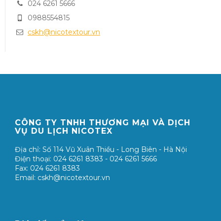
024 6261 5666
0988554815
cskh@nicotextour.vn
CÔNG TY TNHH THƯƠNG MẠI VÀ DỊCH
VỤ DU LỊCH NICOTEX
Địa chỉ: Số 114 Vũ Xuân Thiều - Long Biên - Hà Nội
Điện thoại: 024 6261 8383 - 024 6261 5666
Fax: 024 6261 8383
Email: cskh@nicotextour.vn