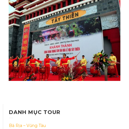
TÂY THIÊN – THIỀN VIỆN
TRÚC LÂM
Thời gian: 01 Ngày
DANH MỤC TOUR
Bà Rịa – Vũng Tàu