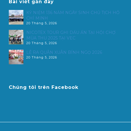
Bài viết gần đây
KỶ NIỆM 136 NĂM NGÀY SINH CHỦ TỊCH HỒ
CHÍ MINH
20 Tháng 5, 2026
NICOTEX TOUR GHI DẤU ẤN TẠI HỘI CHỢ
MÙA THU 2025 TẠI VEC
20 Tháng 5, 2026
LỄ RA QUÂN XUÂN BÍNH NGỌ 2026
20 Tháng 5, 2026
Chúng tôi trên Facebook