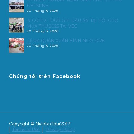
CHÍ MINH
20 Tháng 5, 2026
NICOTEX TOUR GHI DẤU ẤN TẠI HỘI CHỢ
MÙA THU 2025 TẠI VEC
20 Tháng 5, 2026
LỄ RA QUÂN XUÂN BÍNH NGỌ 2026
20 Tháng 5, 2026
Chúng tôi trên Facebook
Copyright © NicotexTour2017
Terms of Use
Privacy Policy