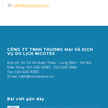
cskh@nicotextour.vn
CÔNG TY TNHH THƯƠNG MẠI VÀ DỊCH
VỤ DU LỊCH NICOTEX
Địa chỉ: Số 114 Vũ Xuân Thiều - Long Biên - Hà Nội
Điện thoại: 024 6261 8383 - 024 6261 5666
Fax: 024 6261 8383
Email: cskh@nicotextour.vn
Bài viết gần đây
KỶ NIỆM 136 NĂM NGÀY SINH CHỦ TỊCH HỒ