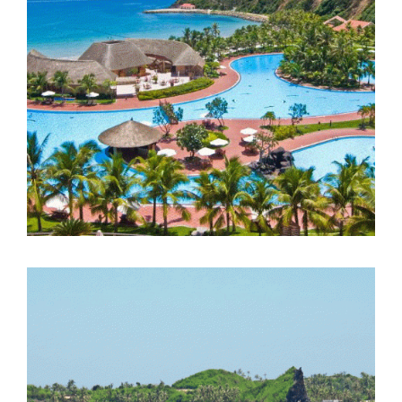
HÀ NỘI – NHA TRANG – ĐÀ
LẠT – HÀ NỘI
Thời gian: 05 Ngày 04 đêm
HÀ NỘI – QUẢNG NGÃI – ĐẢO
LÝ SƠN – BÌNH ĐỊNH –PHÚ