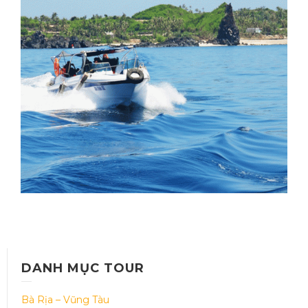
LÝ SƠN – BÌNH ĐỊNH –PHÚ
YÊN– HÀ NỘI
Thời gian: 05 Ngày 04 đêm
DANH MỤC TOUR
Bà Rịa – Vũng Tàu