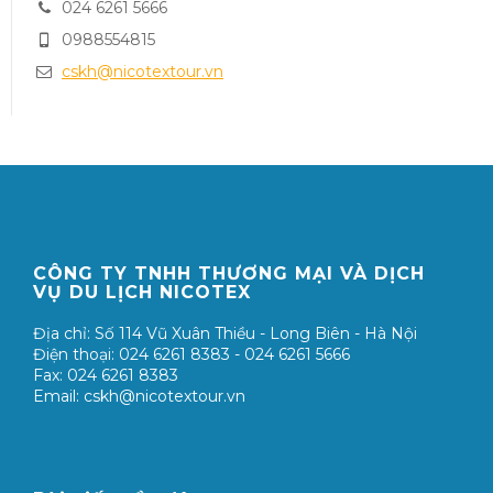
024 6261 5666
0988554815
cskh@nicotextour.vn
CÔNG TY TNHH THƯƠNG MẠI VÀ DỊCH
VỤ DU LỊCH NICOTEX
Địa chỉ: Số 114 Vũ Xuân Thiều - Long Biên - Hà Nội
Điện thoại: 024 6261 8383 - 024 6261 5666
Fax: 024 6261 8383
Email: cskh@nicotextour.vn