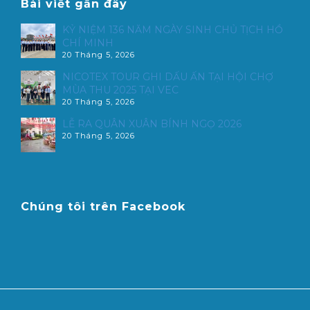
Bài viết gần đây
KỶ NIỆM 136 NĂM NGÀY SINH CHỦ TỊCH HỒ
CHÍ MINH
20 Tháng 5, 2026
NICOTEX TOUR GHI DẤU ẤN TẠI HỘI CHỢ
MÙA THU 2025 TẠI VEC
20 Tháng 5, 2026
LỄ RA QUÂN XUÂN BÍNH NGỌ 2026
20 Tháng 5, 2026
Chúng tôi trên Facebook