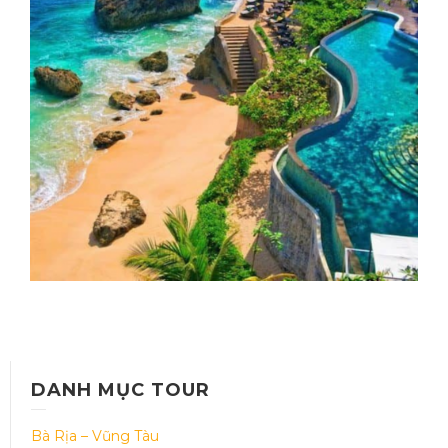
HÀ NỘI – ĐẢO BALI – HÀ NỘI
Thời gian: 04 Ngày 03 đêm
DANH MỤC TOUR
Bà Rịa – Vũng Tàu