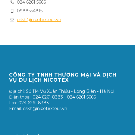
024 6261 5666
0988554815
cskh@nicotextour.vn
CÔNG TY TNHH THƯƠNG MẠI VÀ DỊCH
VỤ DU LỊCH NICOTEX
Địa chỉ: Số 114 Vũ Xuân Thiều - Long Biên - Hà Nội
Điện thoại: 024 6261 8383 - 024 6261 5666
Fax: 024 6261 8383
Email: cskh@nicotextour.vn