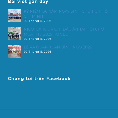
Bài viết gần đây
KỶ NIỆM 136 NĂM NGÀY SINH CHỦ TỊCH HỒ
CHÍ MINH
20 Tháng 5, 2026
NICOTEX TOUR GHI DẤU ẤN TẠI HỘI CHỢ
MÙA THU 2025 TẠI VEC
20 Tháng 5, 2026
LỄ RA QUÂN XUÂN BÍNH NGỌ 2026
20 Tháng 5, 2026
Chúng tôi trên Facebook