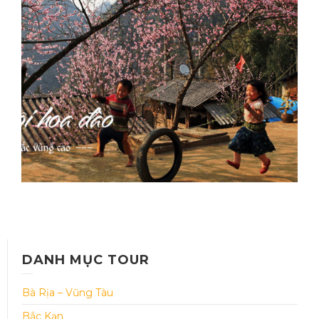
2018
Thời gian: 6 Ngày 5 đêm
DANH MỤC TOUR
Bà Rịa – Vũng Tàu
Bắc Kạn