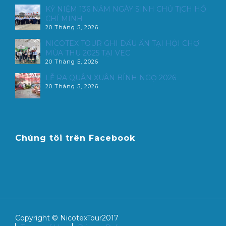
KỶ NIỆM 136 NĂM NGÀY SINH CHỦ TỊCH HỒ
CHÍ MINH
20 Tháng 5, 2026
NICOTEX TOUR GHI DẤU ẤN TẠI HỘI CHỢ
MÙA THU 2025 TẠI VEC
20 Tháng 5, 2026
LỄ RA QUÂN XUÂN BÍNH NGỌ 2026
20 Tháng 5, 2026
Chúng tôi trên Facebook
Copyright © NicotexTour2017