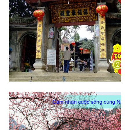
ĐỀN BẢO HÀ (ÔNG HOÀNG
BẨY) – SAPA
Thời gian: 02 Ngày 01 đêm
DU LỊCH TÂY BẮC ĐÓN TẾT