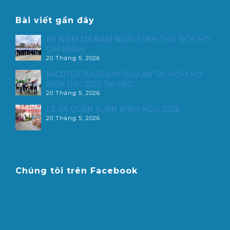
Bài viết gần đây
KỶ NIỆM 136 NĂM NGÀY SINH CHỦ TỊCH HỒ
CHÍ MINH
20 Tháng 5, 2026
NICOTEX TOUR GHI DẤU ẤN TẠI HỘI CHỢ
MÙA THU 2025 TẠI VEC
20 Tháng 5, 2026
LỄ RA QUÂN XUÂN BÍNH NGỌ 2026
20 Tháng 5, 2026
Chúng tôi trên Facebook