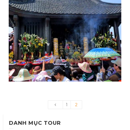
YÊN TỬ – CHÙA BA VÀNG
Thời gian: 01 Ngày
GIÁ TOUR: 680.000 VNĐ/KHÁCH
1
2
DANH MỤC TOUR